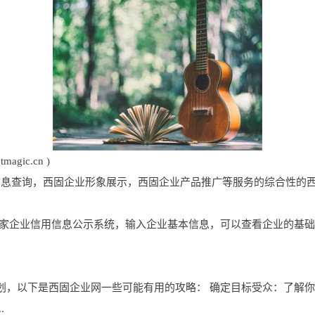
magic.cn )
提供西固企业信息查询，西固企业形象展示，西固企业产品推广等服务的综合性
国家企业信用信息公示系统，输入企业基本信息，可以查看企业的基
划，以下是西固企业网一些可能有用的攻略： 确定目标受众：了解
.