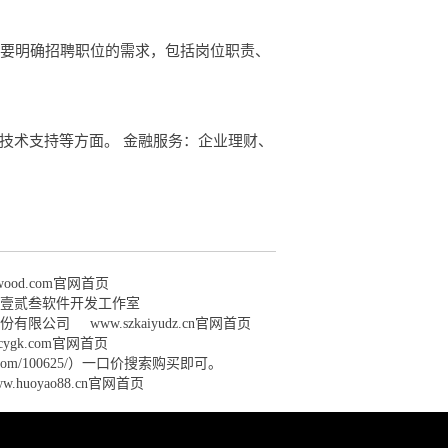
，要明确招聘职位的需求，包括岗位职责、
技术支持等方面。 金融服务：企业理财、
nwood.com官网首页
壹贰叁软件开发工作室
份有限公司
www.szkaiyudz.cn官网首页
zcygk.com官网首页
com/100625/）一口价搜索购买即可。
w.huoyao88.cn官网首页