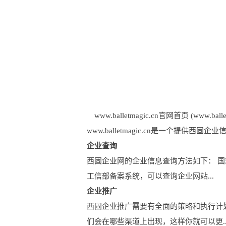
www.balletmagic.cn官网首页 (www.ballet
www.balletmagic.cn是一个
企业查询
西固企业网的企业信息查询方法如下： 
工信部备案系统，可以查询企业网站...
企业推广
西固企业推广需要有全面的策略和执行计
们会在哪些渠道上出现，这样你就可以更..