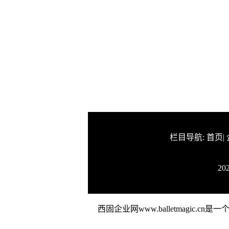
栏目导航:
首页
|
20
西固企业网www.balletmag